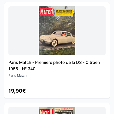
Paris Match - Premiere photo de la DS - Citroen
1955 - N° 340
Paris Match
19,90€