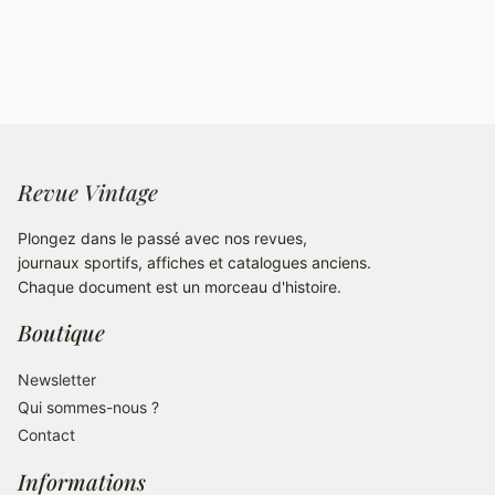
Revue Vintage
Plongez dans le passé avec nos revues,
journaux sportifs, affiches et catalogues anciens.
Chaque document est un morceau d'histoire.
Boutique
Newsletter
Qui sommes-nous ?
Contact
Informations