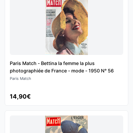
Paris Match - Bettina la femme la plus
photographiée de France - mode - 1950 N° 56
Paris Match
14,90€