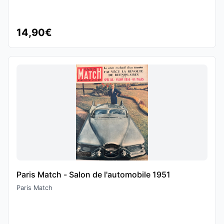
14,90€
Paris Match - Salon de l'automobile 1951
Paris Match