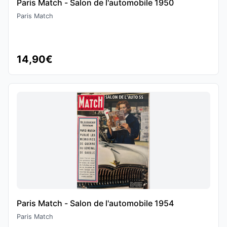
Paris Match - Salon de l'automobile 1950
Paris Match
14,90€
Paris Match - Salon de l'automobile 1954
Paris Match