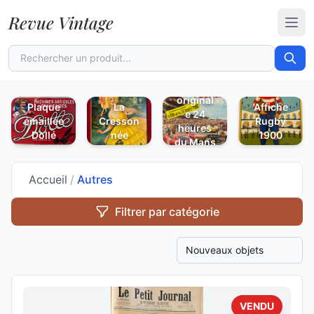
Revue Vintage
Ouvr
Affiche
original
Plaque
La
Affiche
e 24
émaillée
Cresson
Rugby
heures
Dollé
née
1900
du Mans
1967
Accueil
/
Autres
Filtrer par catégorie
Trier les produits
VENDU