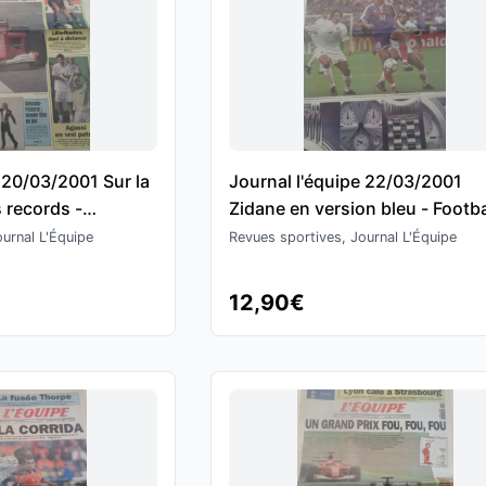
 20/03/2001 Sur la
Journal l'équipe 22/03/2001
s records -
Zidane en version bleu - Footba
6 victoires en GP
urnal L'Équipe
Revues sportives, Journal L'Équipe
12,90€