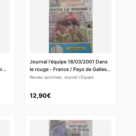
e
Journal l'équipe 18/03/2001 Dans
er
le rouge - France / Pays de Galles -
Tournoi des Six Nations - rugby
Revues sportives, Journal L'Équipe
12,90€