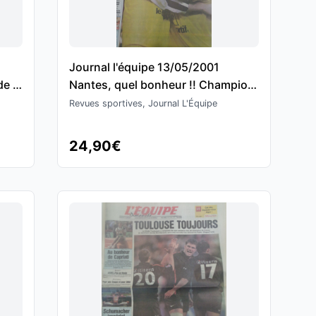
Journal l'équipe 13/05/2001
e la
Nantes, quel bonheur !! Champion
de France - Football
Revues sportives, Journal L'Équipe
24,90€