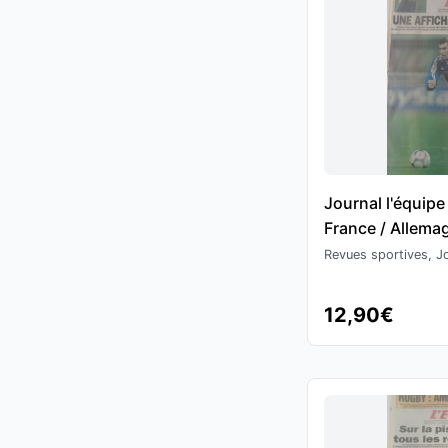
Journal l'équip
France / Allemag
indémodable - F
Revues sportives, Jo
12,90€