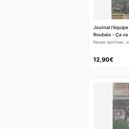
Journal l'équipe
Roubaix - Ça va ê
cyclisme
Revues sportives, Jo
12,90€