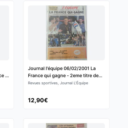
e
Journal l'équipe 06/02/2001 La
ce /
France qui gagne - 2eme titre de
champions du monde - Hand Ball
Revues sportives, Journal L'Équipe
12,90€