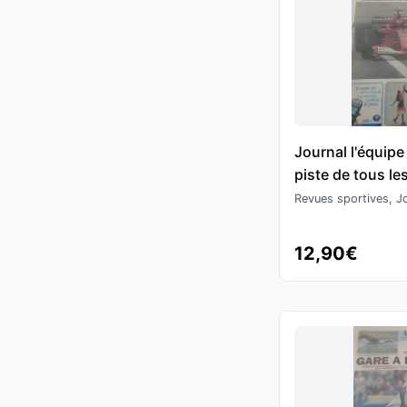
Journal l'équipe
piste de tous le
M.Schumacher 4
Revues sportives, Jo
- Formule 1
12,90€