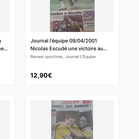
n
Journal l'équipe 09/04/2001
nen
Nicolas Escudé une victoire au
mule
couteau - Coupe Davis - tennis
Revues sportives, Journal L'Équipe
12,90€