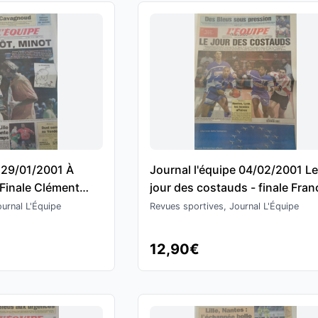
e 29/01/2001 À
Journal l'équipe 04/02/2001 L
 Finale Clément
jour des costauds - finale Fran
 Agassi - Tennis
Suède - Hand Ball
urnal L'Équipe
Revues sportives, Journal L'Équipe
e
12,90€