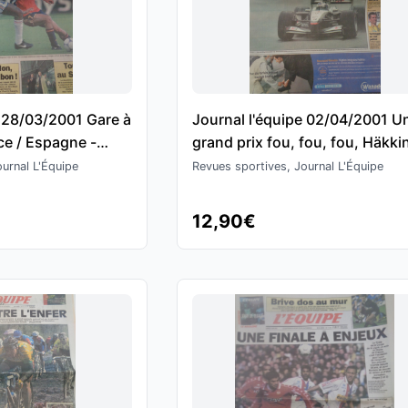
e 28/03/2001 Gare à
Journal l'équipe 02/04/2001 U
nce / Espagne -
grand prix fou, fou, fou, Häkki
- Montoya - Schumacher - For
urnal L'Équipe
Revues sportives, Journal L'Équipe
1
12,90€