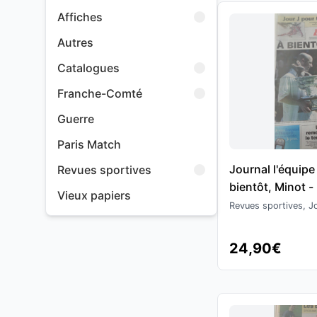
Affiches
Autres
Catalogues
Franche-Comté
Guerre
Paris Match
Journal l'équip
Revues sportives
bientôt, Minot -
Vieux papiers
s'incline face a
Revues sportives, Jo
Open d'Australi
24,90€