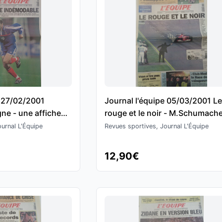
e 27/02/2001
Journal l'équipe 05/03/2001 L
ne - une affiche
rouge et le noir - M.Schumach
ootball
remporte le GP d'Australie -
urnal L'Équipe
Revues sportives, Journal L'Équipe
Formule 1
12,90€