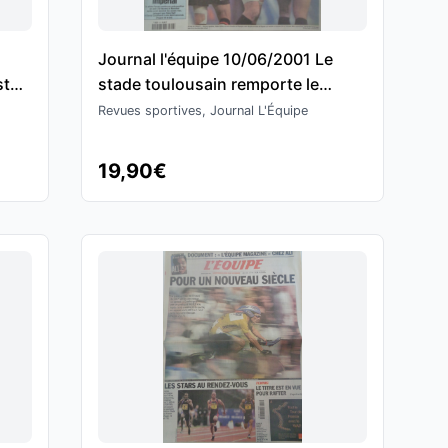
Journal l'équipe 10/06/2001 Le
st
stade toulousain remporte le
nis
championnat de France - Rugby
Revues sportives, Journal L'Équipe
19,90€