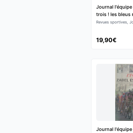
Journal l'équipe
trois ! les bleus
Coupe des Conf
Revues sportives, Jo
Football
19,90€
Journal l'équip