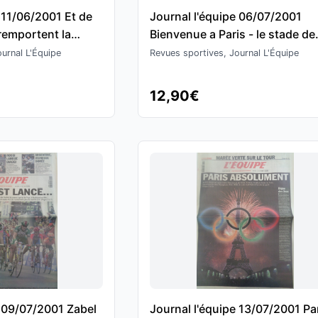
 11/06/2001 Et de
Journal l'équipe 06/07/2001
 remportent la
Bienvenue a Paris - le stade de
édérations -
France accueille le meeting
urnal L'Équipe
Revues sportives, Journal L'Équipe
d'athlétisme
12,90€
e 09/07/2001 Zabel
Journal l'équipe 13/07/2001 Pa