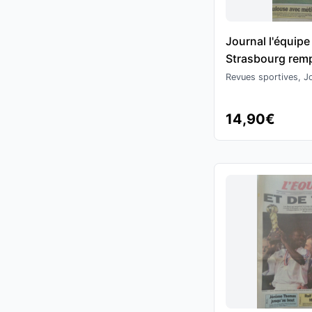
Journal l'équip
Strasbourg remp
fois la Coupe de
Revues sportives, Jo
14,90€