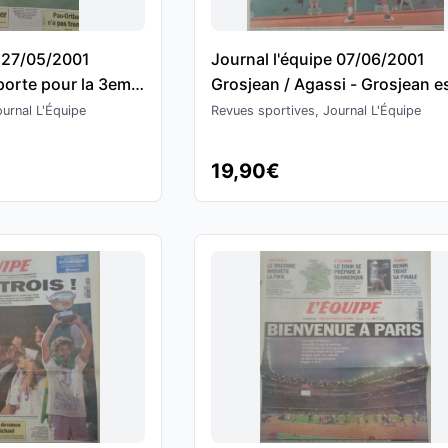
e 27/05/2001
Journal l'équipe 07/06/2001
orte pour la 3eme
Grosjean / Agassi - Grosjean e
 France - Football
un grand - Roland Garros - Ten
urnal L'Équipe
Revues sportives, Journal L'Équipe
19,90€