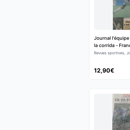
Journal l'équip
la corrida - Fra
Football
Revues sportives, Jo
12,90€