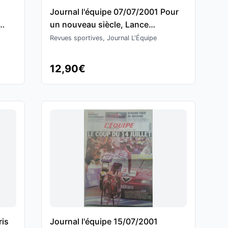
Journal l'équipe 07/07/2001 Pour
un nouveau siècle, Lance
Armstrong grand favori du Tour de
Revues sportives, Journal L'Équipe
France 2001 - Cyclisme
12,90€
ris
Journal l'équipe 15/07/2001