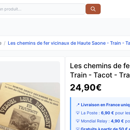
e
/
Les chemins de fer vicinaux de Haute Saone - Train - 
Les chemins de fe
Train - Tacot - T
24,90€
📍
Livraison en France uni
💡 La Poste :
6,90 €
pour le
💡 Mondial Relay :
4,90 €
po
💡
Gratuits à partir de 50 € 