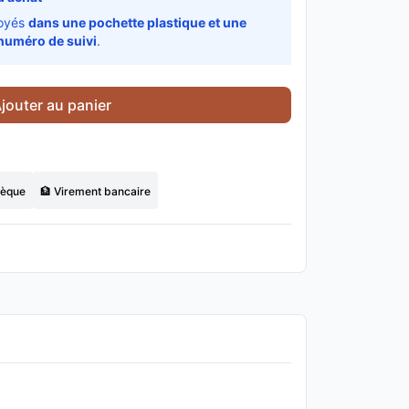
voyés
dans une pochette plastique et une
numéro de suivi
.
jouter au panier
hèque
🏦 Virement bancaire