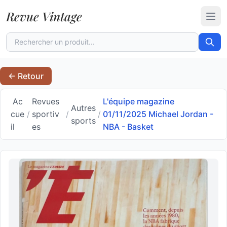
Revue Vintage
Ouvr
← Retour
Ac
Revues
L'équipe magazine
Autres
cue
/
sportiv
/
/
01/11/2025 Michael Jordan -
sports
il
es
NBA - Basket