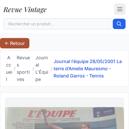
Revue Vintage
Ouvr
← Retour
A
Revue
Journ
Journal l'équipe 28/05/2001 La
cc
s
al
/
/
/
terre d'Amelie Mauresmo -
uei
sporti
L'Équi
Roland Garros - Tennis
l
ves
pe