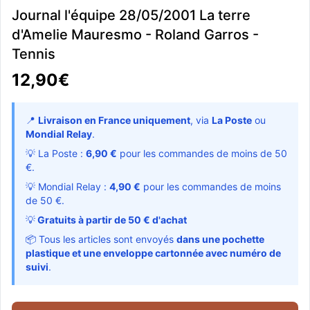
Journal l'équipe 28/05/2001 La terre
d'Amelie Mauresmo - Roland Garros -
Tennis
12,90€
📍
Livraison en France uniquement
, via
La Poste
ou
Mondial Relay
.
💡 La Poste :
6,90 €
pour les commandes de moins de 50
€.
💡 Mondial Relay :
4,90 €
pour les commandes de moins
de 50 €.
💡
Gratuits à partir de 50 € d'achat
📦 Tous les articles sont envoyés
dans une pochette
plastique et une enveloppe cartonnée avec numéro de
suivi
.