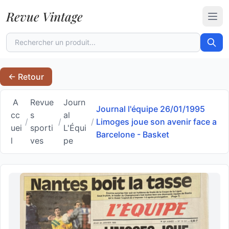
Revue Vintage
Ouvr
← Retour
A
Revue
Journ
Journal l'équipe 26/01/1995
cc
s
al
/
/
/
Limoges joue son avenir face a
uei
sporti
L'Équi
Barcelone - Basket
l
ves
pe