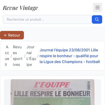
Revue Vintage
Ouvr
← Retour
A
Revu
Jour
Journal l'équipe 23/08/2001 Lille
cc
es
nal
/
/
/
respire le bonheur - qualifié pour
ue
sport
L'Équ
la Ligue des Champions - football
il
ives
ipe