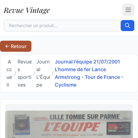
Revue Vintage
Ouvr
← Retour
A
Revue
Journ
Journal l'équipe 21/07/2001
cc
s
al
L'homme de fer Lance
/
/
/
ue
sporti
L'Équi
Armstrong - Tour de France -
il
ves
pe
Cyclisme