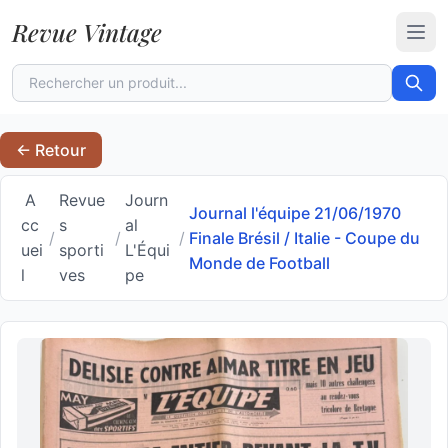
Revue Vintage
Ouvr
← Retour
A
Revue
Journ
Journal l'équipe 21/06/1970
cc
s
al
/
/
/
Finale Brésil / Italie - Coupe du
uei
sporti
L'Équi
Monde de Football
l
ves
pe