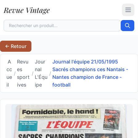
Revue Vintage
Ouvr
← Retour
A
Revu
Jour
Journal l'équipe 21/05/1995
cc
es
nal
Sacrés champions ces Nantais -
/
/
/
ue
sport
L'Équ
Nantes champion de France -
il
ives
ipe
football