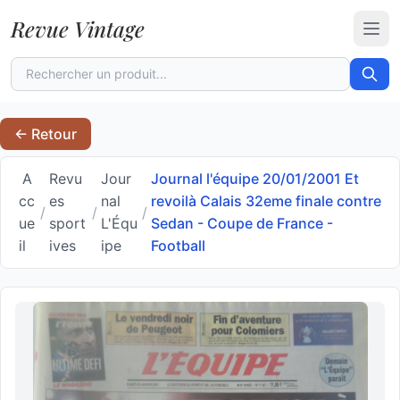
Revue Vintage
Ouvr
← Retour
A
Revu
Jour
Journal l'équipe 20/01/2001 Et
cc
es
nal
revoilà Calais 32eme finale contre
/
/
/
ue
sport
L'Équ
Sedan - Coupe de France -
il
ives
ipe
Football