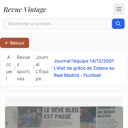
Revue Vintage
Ouvr
← Retour
A
Revue
Journ
Journal l'équipe 14/12/2001
cc
s
al
/
/
/
L'état de grâce de Zidane au
uei
sporti
L'Équi
Real Madrid - Football
l
ves
pe