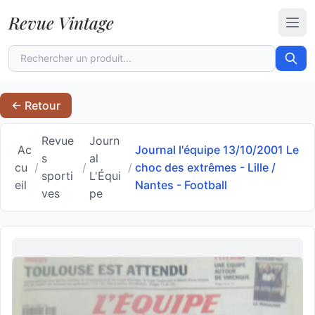
Revue Vintage
Ouvr
← Retour
Revue
Journ
Ac
Journal l'équipe 13/10/2001 Le
s
al
cu
/
/
/
choc des extrêmes - Lille /
sporti
L'Équi
eil
Nantes - Football
ves
pe