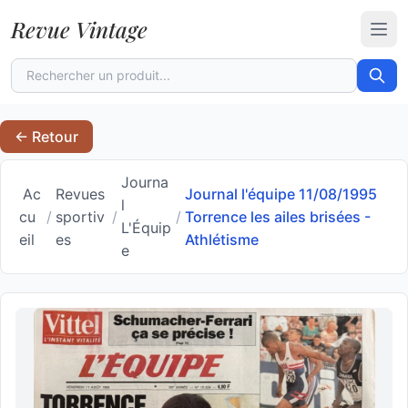
Revue Vintage
Ouvr
← Retour
Journa
Ac
Revues
Journal l'équipe 11/08/1995
l
cu
/
sportiv
/
/
Torrence les ailes brisées -
L'Équip
eil
es
Athlétisme
e