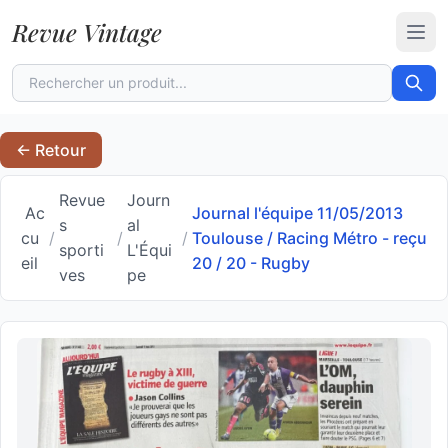
Revue Vintage
Ouvr
← Retour
Revue
Journ
Ac
Journal l'équipe 11/05/2013
s
al
cu
/
/
/
Toulouse / Racing Métro - reçu
sporti
L'Équi
eil
20 / 20 - Rugby
ves
pe