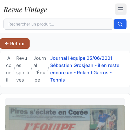
Revue Vintage
Ouvr
← Retour
A
Revu
Journ
Journal l'équipe 05/06/2001
cc
es
al
Sébastien Grosjean - il en reste
/
/
/
ue
sporti
L'Équ
encore un - Roland Garros -
il
ves
ipe
Tennis