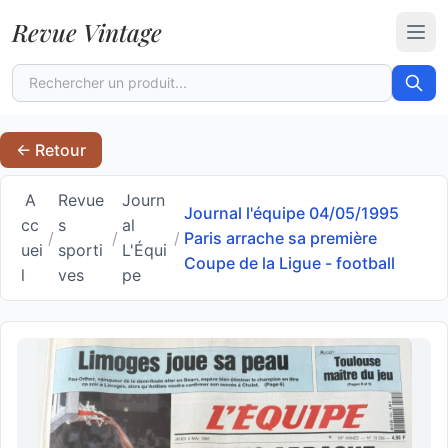
Revue Vintage
Ouvr
← Retour
A
Revue
Journ
Journal l'équipe 04/05/1995
cc
s
al
/
/
/
Paris arrache sa première
uei
sporti
L'Équi
Coupe de la Ligue - football
l
ves
pe