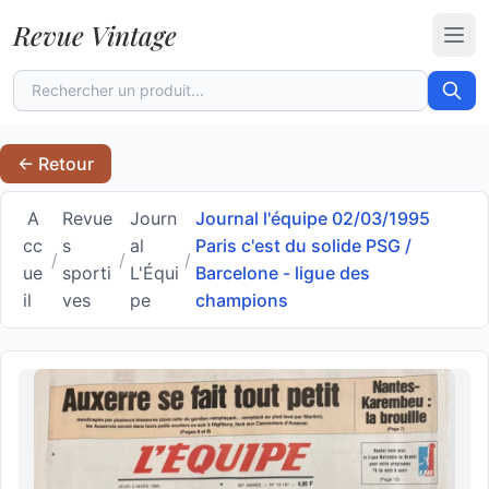
Revue Vintage
Ouvr
← Retour
A
Revue
Journ
Journal l'équipe 02/03/1995
cc
s
al
Paris c'est du solide PSG /
/
/
/
ue
sporti
L'Équi
Barcelone - ligue des
il
ves
pe
champions