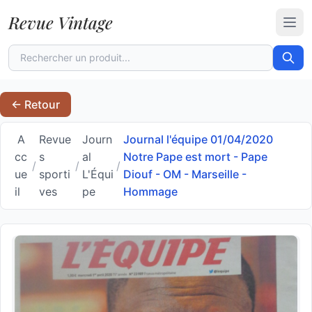
Revue Vintage
Ouvr
← Retour
A
Revue
Journ
Journal l'équipe 01/04/2020
cc
s
al
Notre Pape est mort - Pape
/
/
/
ue
sporti
L'Équi
Diouf - OM - Marseille -
il
ves
pe
Hommage