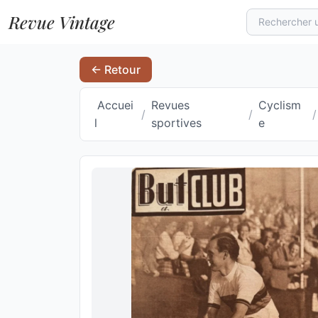
Revue Vintage
← Retour
Accuei
Revues
Cyclism
/
/
/
l
sportives
e