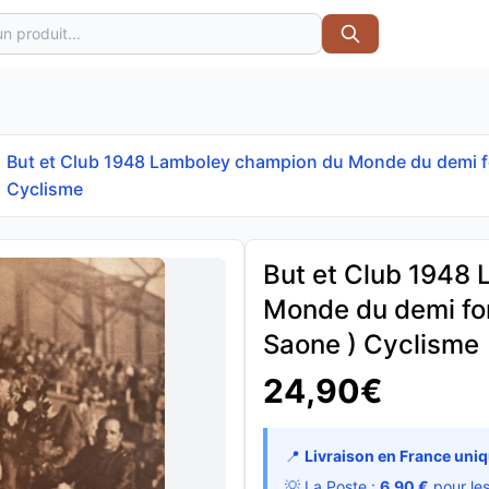
But et Club 1948 Lamboley champion du Monde du demi fon
Cyclisme
But et Club 1948
Monde du demi fon
Saone ) Cyclisme
24,90€
📍
Livraison en France uni
💡 La Poste :
6,90 €
pour le