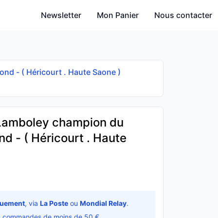
Newsletter
Mon Panier
Nous contacter
d - ( Héricourt . Haute Saone )
 Lamboley champion du
d - ( Héricourt . Haute
quement
, via
La Poste
ou
Mondial Relay
.
s commandes de moins de 50 €.