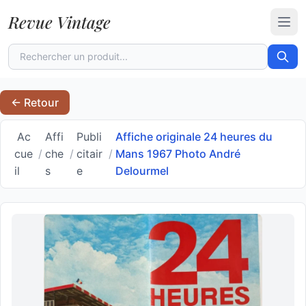
Revue Vintage
Ouvr
← Retour
Ac
Affi
Publi
Affiche originale 24 heures du
cue
/
che
/
citair
/
Mans 1967 Photo André
il
s
e
Delourmel